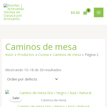
Ir
al
$
0.00
contenido
Caminos de mesa
Inicio
Productos
Cocina
Caminos de mesa
Página 2
Mostrando 10–18 de 30 resultados
Rango
de
Sale!
precios:
Caminos de mesa
desde
Camino de mesa Gris / Negro / Azul / Natural