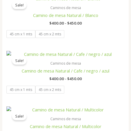
de
Sale!
precios:
Caminos de mesa
desde
Camino de mesa Natural / Blanco
$400.00
hasta
$
400.00
-
$
450.00
$450.00
45 cm x 1 mts
45 cm x 2 mts
Rango
de
Sale!
precios:
Caminos de mesa
desde
Camino de mesa Natural / Cafe / negro / azul
$400.00
hasta
$
400.00
-
$
450.00
$450.00
45 cm x 1 mts
45 cm x 2 mts
Rango
de
Sale!
precios:
Caminos de mesa
desde
Camino de mesa Natural / Multicolor
$400.00