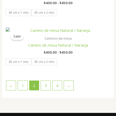
hasta
$
400.00
-
$
450.00
$450.00
45 cm x 1 mts
45 cm x 2 mts
Rango
de
Sale!
precios:
Caminos de mesa
desde
Camino de mesa Natural / Naranja
$400.00
hasta
$
400.00
-
$
450.00
$450.00
45 cm x 1 mts
45 cm x 2 mts
←
1
2
3
4
→