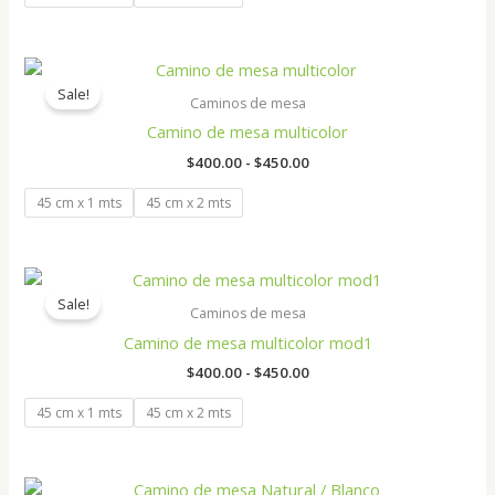
Rango
de
Sale!
precios:
Caminos de mesa
desde
Camino de mesa multicolor
$400.00
hasta
$
400.00
-
$
450.00
$450.00
45 cm x 1 mts
45 cm x 2 mts
Rango
de
Sale!
precios:
Caminos de mesa
desde
Camino de mesa multicolor mod1
$400.00
hasta
$
400.00
-
$
450.00
$450.00
45 cm x 1 mts
45 cm x 2 mts
Rango