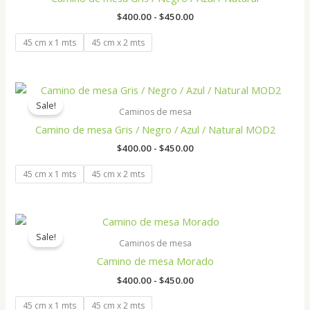
$400.00
hasta
$
400.00
-
$
450.00
$450.00
45 cm x 1 mts
45 cm x 2 mts
Rango
de
Sale!
precios:
Caminos de mesa
desde
Camino de mesa Gris / Negro / Azul / Natural MOD2
$400.00
hasta
$
400.00
-
$
450.00
$450.00
45 cm x 1 mts
45 cm x 2 mts
Rango
de
Sale!
precios:
Caminos de mesa
desde
Camino de mesa Morado
$400.00
hasta
$
400.00
-
$
450.00
$450.00
45 cm x 1 mts
45 cm x 2 mts