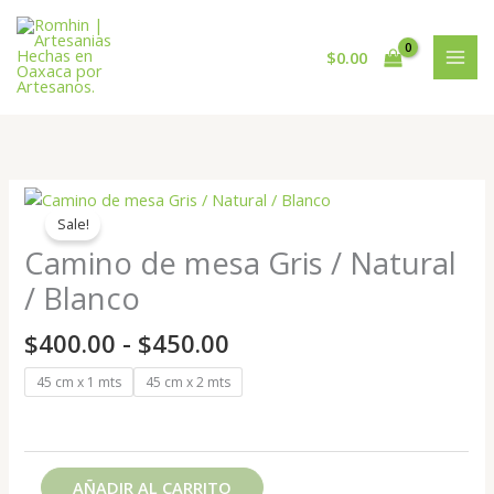
Ir
al
$
0.00
contenido
Rango
Camino
de
de
Sale!
precios:
mesa
Camino de mesa Gris / Natural
desde
Gris
/ Blanco
$400.00
/
hasta
Natural
$
400.00
-
$
450.00
$450.00
/
Blanco
45 cm x 1 mts
45 cm x 2 mts
cantidad
AÑADIR AL CARRITO