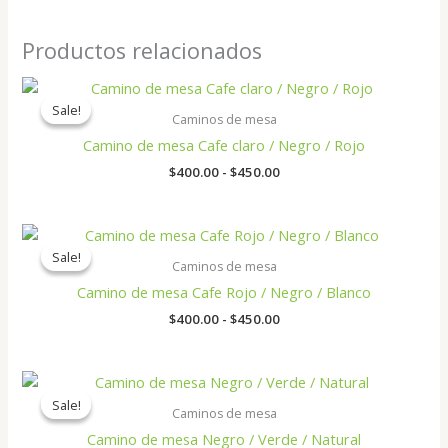
Productos relacionados
Rango
de
Sale!
Sale!
precios:
Caminos de mesa
desde
Camino de mesa Cafe claro / Negro / Rojo
$400.00
hasta
$
400.00
-
$
450.00
$450.00
Rango
de
Sale!
Sale!
precios:
Caminos de mesa
desde
Camino de mesa Cafe Rojo / Negro / Blanco
$400.00
hasta
$
400.00
-
$
450.00
$450.00
Rango
de
Sale!
Sale!
precios:
Caminos de mesa
desde
Camino de mesa Negro / Verde / Natural
$400.00