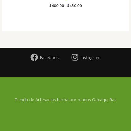
hasta
$
400.00
-
$
450.00
$450.00
Facebook
Instagram
Tienda de Artesanias hecha por manos Oaxaqueñas