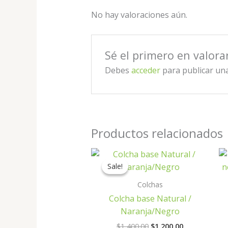
No hay valoraciones aún.
Sé el primero en valora
Debes
acceder
para publicar un
Productos relacionados
Original
Current
price
price
Sale!
Sale!
was:
is:
$1,400.00.
$1,200.00.
Colchas
Colcha base Natural /
Naranja/Negro
$
1,400.00
$
1,200.00