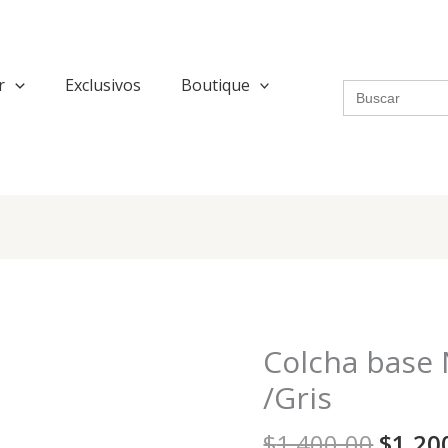
r
Exclusivos
Boutique
Search
for:
Origi
Colcha base 
Colcha
price
base
/Gris
was:
Natural
$1,40
/
$
1,400.00
$
1,20