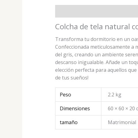
Descripción
Información adiciona
Colcha de tela natural co
Transforma tu dormitorio en un oasi
Confeccionada meticulosamente a man
del gris, creando un ambiente sereno
descanso inigualable. Añade un toque
elección perfecta para aquellos que 
de tus sueños!
Peso
2.2 kg
Dimensiones
60 × 60 × 20
tamaño
Matrimonial