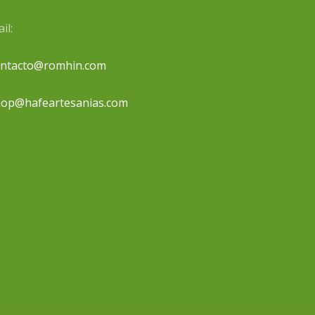
il:
ontacto@romhin.com
op@hafeartesanias.com