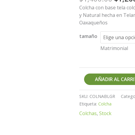
Blanco
Colcha con base tela col
/Gris
y Natural hecha en Tela
cantidad
Oaxaqueños
tamaño
Matrimonial
AÑADIR AL CARR
SKU:
COLNABLGR
Catego
Etiqueta:
Colcha
Colchas
,
Stock