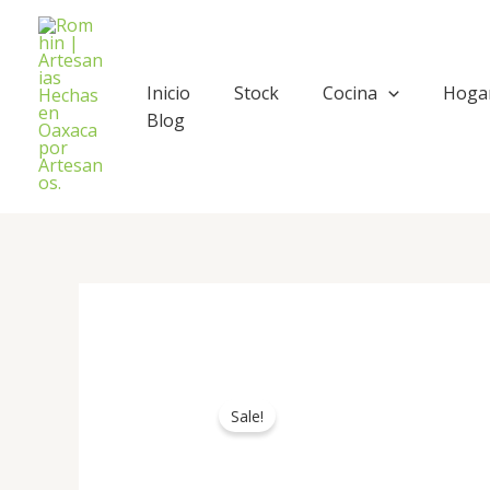
Ir
al
contenido
Inicio
Stock
Cocina
Hoga
Blog
Sale!