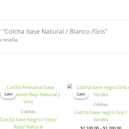
r “Colcha base Natural / Blanco /Gris”
a reseña.
Rango
Ran
de
de
Sale!
Sale!
Sale!
Sale!
precios:
prec
desde
des
Colchas
$1,100.00
$1,
Colchas
Colcha base negro Gris /
hasta
has
$1,200.00
$1,
Colcha base Negro / Vino/
Verdes
Rojo/ Natural
$
1,100.00
-
$
1,200.00