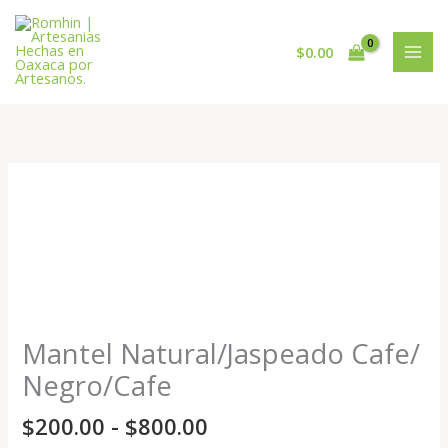
Ir
al
$
0.00
contenido
Rango
Mantel
de
Natural/Jaspeado
precios:
Cafe/
desde
Negro/Cafe
$200.00
cantidad
hasta
$800.00
Mantel Natural/Jaspeado Cafe/
Negro/Cafe
$
200.00
-
$
800.00