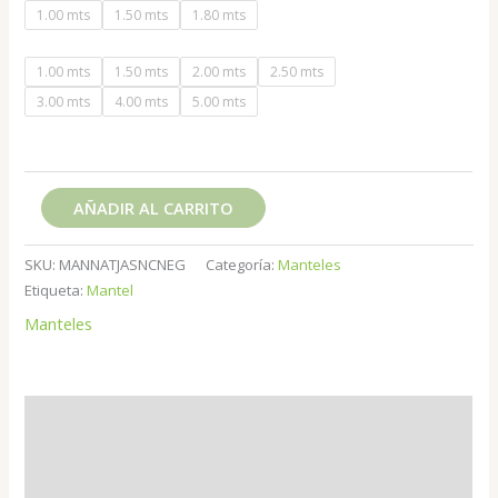
1.00 mts
1.50 mts
1.80 mts
1.00 mts
1.50 mts
2.00 mts
2.50 mts
3.00 mts
4.00 mts
5.00 mts
AÑADIR AL CARRITO
SKU:
MANNATJASNCNEG
Categoría:
Manteles
Etiqueta:
Mantel
Manteles
Descripción
Información adicional