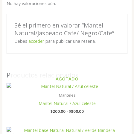
No hay valoraciones aún.
Sé el primero en valorar “Mantel
Natural/Jaspeado Cafe/ Negro/Cafe”
Debes
acceder
para publicar una reseña.
Productos relacionados
AGOTADO
Rango
de
precios:
Manteles
desde
Mantel Natural / Azul celeste
$200.00
hasta
$
200.00
-
$
800.00
$800.00
Rango
de