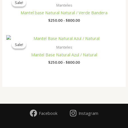
Sale!
Sale!
precios:
Manteles
desde
Mantel base Natural Natural / Verde Bandera
$250.00
hasta
$
250.00
-
$
800.00
$800.00
Rango
de
Sale!
Sale!
precios:
Manteles
desde
Mantel Base Natural Azul / Natural
$250.00
hasta
$
250.00
-
$
800.00
$800.00
Facebook
Instagram