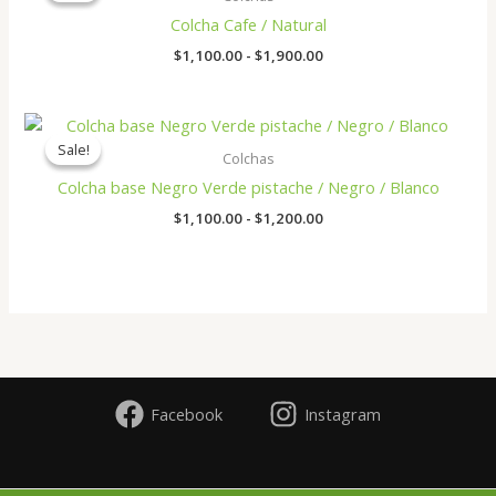
desde
Colcha Cafe / Natural
$1,100.00
hasta
$
1,100.00
-
$
1,900.00
$1,900.00
Rango
de
Sale!
Sale!
precios:
Colchas
desde
Colcha base Negro Verde pistache / Negro / Blanco
$1,100.00
hasta
$
1,100.00
-
$
1,200.00
$1,200.00
Facebook
Instagram