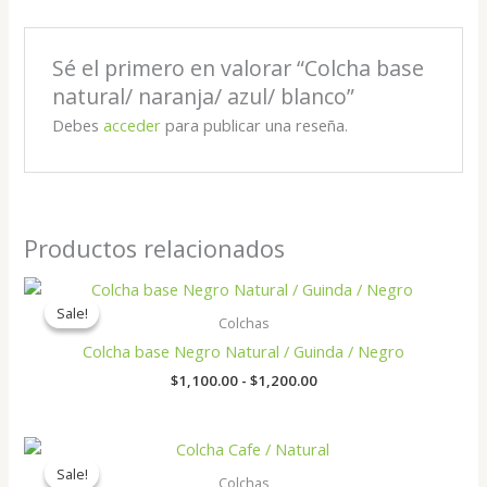
Sé el primero en valorar “Colcha base
natural/ naranja/ azul/ blanco”
Debes
acceder
para publicar una reseña.
Productos relacionados
Rango
de
Sale!
Sale!
precios:
Colchas
desde
Colcha base Negro Natural / Guinda / Negro
$1,100.00
hasta
$
1,100.00
-
$
1,200.00
$1,200.00
Rango
de
Sale!
Sale!
precios:
Colchas